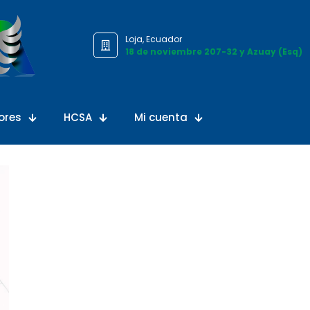
Loja, Ecuador
18 de noviembre 207-32 y Azuay (Esq)
ores
HCSA
Mi cuenta