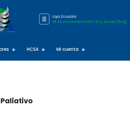
Loja, Ecuador
18 de noviembre 207-32 y Azuay (Esq)
ores
HCSA
Mi cuenta
Paliativo