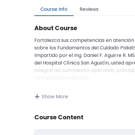
Course Info
Reviews
About Course
Fortalezca sus competencias en atención h
sobre los Fundamentos del Cuidado Paliativ
Impartido por el Ing. Daniel F. Aguirre R. M
del Hospital Clínica San Agustín, usted apr
integral del sufrimiento, aplicando principi
comunicación efectiva.
La capacitación consta de un video explica
Show More
para validar sus conocimientos.
Detalles del Curso:
Course Content
Intentos permitidos
: Máximo 5 oportuni
Certificación:
Se otorga al aprobar satis