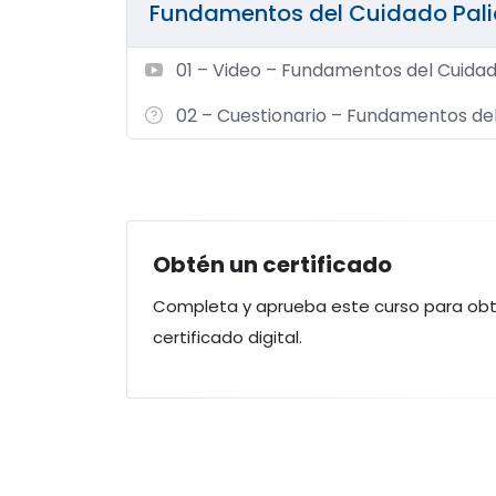
Fundamentos del Cuidado Pali
Importante:
Al finalizar y aprobar la eval
página principal del curso y calificarlo con 
01 – Video – Fundamentos del Cuidad
certificado de culminación automáticamen
02 – Cuestionario – Fundamentos del
Obtén un certificado
Completa y aprueba este curso para obt
certificado digital.