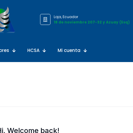
Loja, Ecuador
18 de noviembre 207-32 y Azuay (Esq)
ores
HCSA
Mi cuenta
Hi, Welcome back!