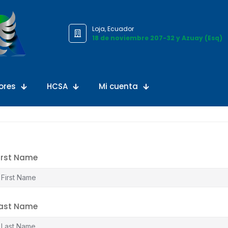
Loja, Ecuador
18 de noviembre 207-32 y Azuay (Esq)
ores
HCSA
Mi cuenta
irst Name
ast Name