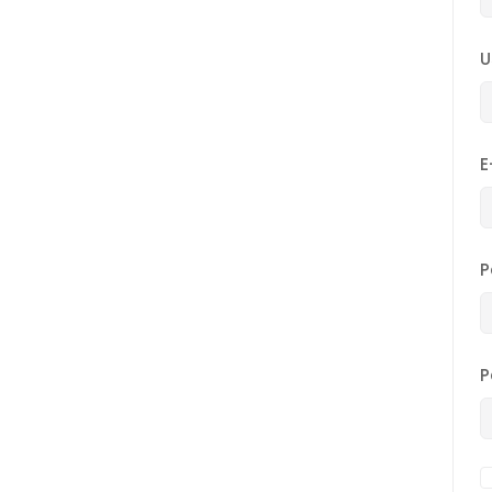
U
E
P
P