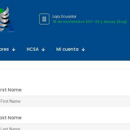
Loja, Ecuador
18 de noviembre 207-32 y Azuay (Esq)
ores
HCSA
Mi cuenta
irst Name
ast Name