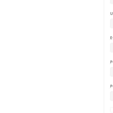
U
E
P
P