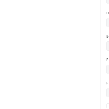
U
E
P
P