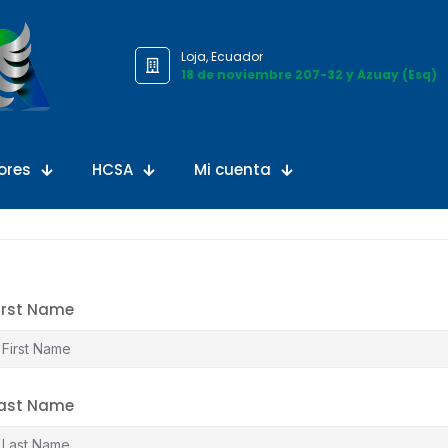
Loja, Ecuador
18 de noviembre 207-32 y Azuay (Esq)
ores
HCSA
Mi cuenta
irst Name
ast Name