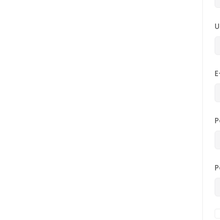
U
E
P
P