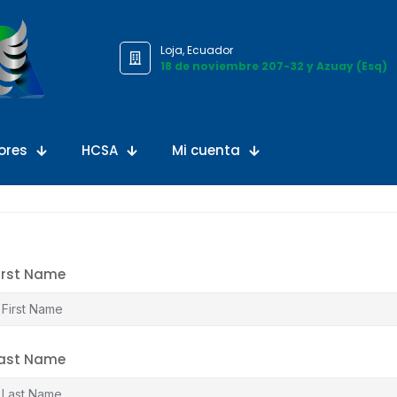
Loja, Ecuador
18 de noviembre 207-32 y Azuay (Esq)
ores
HCSA
Mi cuenta
irst Name
ast Name