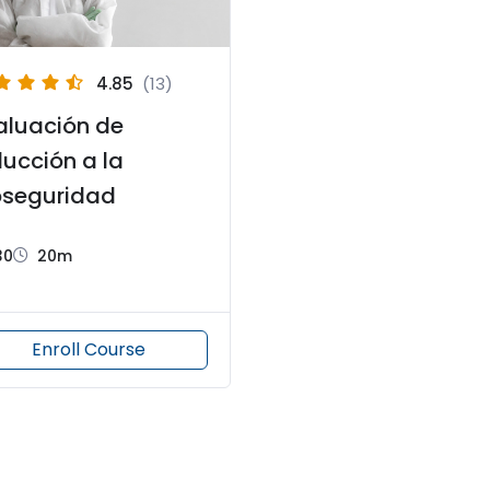
4.85
(13)
aluación de
ducción a la
oseguridad
30
20m
Enroll Course