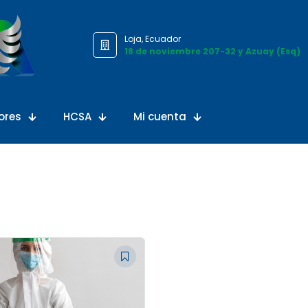
Loja, Ecuador
18 de noviembre 207-32 y Azuay (Esq)
ores
HCSA
Mi cuenta