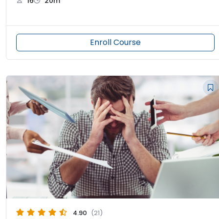
16
20m
Enroll Course
4.90
(21)